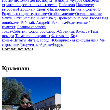
гостиная
·
Ложка дегтя
·
Людям - о людях
·
Мудрое слово
·
На
страже общественных интересов
·
Наболело
·
Навстречу
выборам
·
Народный фронт
·
Настроение
·
Научный форум
·
О
Родине, о подвиге, о славе
·
Особое мнение
·
Осуществление
мечты
·
Официально
·
Пичалька :(
·
Проверено на себе
·
Работа над
ошибками
·
Работай, Андрей!
·
Реквием
·
Родительский
комитет
·
Славим человека
труда
·
События
·
Соцопрос
·
Спорт
·
Страница Юнкора
·
Тема
номера
·
Тюменские окраины
·
Фестиваль
·
Ход
конём
·
Цитаты
·
Читай, город!
·
Юридическая консультация
·
Мы
спросили
·
Документы
·
Архив
·
Форум
Показать все темы
Крымнаш