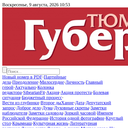
Воскресенье, 9 августа, 2026
10:53
Новый номер в PDF
·
Партийные
дела
·
Преодоление
·
Милосердие
·
Личность
·
Главный
герой
·
Актуально
·
Колонка
редактора
·
SibearianFit
·
Акция
·
Акция протеста
·
Болевая
ситуация
·
Бюджетный процесс
·
Вести из глубинки
·
Второе дыХание
·
Дата
·
Депутатский
запрос
·
Доброе дело
·
Дума
·
Духовные скрепы
·
Заметки
наблюдателя
·
Заметки садовода
·
Зоркий часовой
·
Именем
Российской Федерации
·
История одной фотографии
·
Круглый
стол
·
Крымнаш
·
Культурная жизнь
·
Литературная