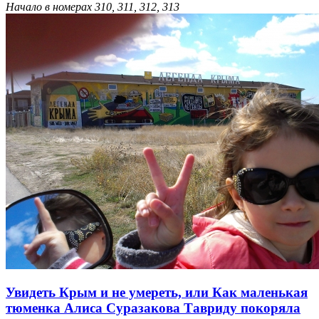
Начало в номерах 310, 311, 312, 313
Увидеть Крым и не умереть, или Как маленькая
тюменка Алиса Суразакова Тавриду покоряла