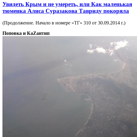
Увидеть Крым и не умереть, или Как маленькая
тюменка Алиса Суразакова Тавриду покоряла
(Продолжение. Начало в номере «ТГ» 310 от 30.09.2014 г.)
Поповка и КаZантип