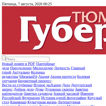
Пятница, 7 августа, 2026
00:25
Новый номер в PDF
·
Партийные
дела
·
Преодоление
·
Милосердие
·
Личность
·
Главный
герой
·
Актуально
·
Колонка
редактора
·
SibearianFit
·
Акция
·
Акция протеста
·
Болевая
ситуация
·
Бюджетный процесс
·
Вести из глубинки
·
Второе дыХание
·
Дата
·
Депутатский
запрос
·
Доброе дело
·
Дума
·
Духовные скрепы
·
Заметки
наблюдателя
·
Заметки садовода
·
Зоркий часовой
·
Именем
Российской Федерации
·
История одной фотографии
·
Круглый
стол
·
Крымнаш
·
Культурная жизнь
·
Литературная