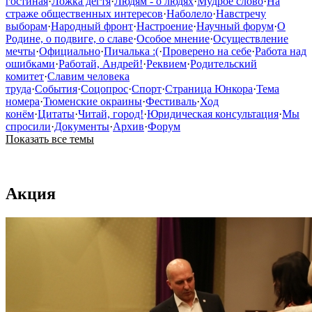
гостиная
·
Ложка дегтя
·
Людям - о людях
·
Мудрое слово
·
На
страже общественных интересов
·
Наболело
·
Навстречу
выборам
·
Народный фронт
·
Настроение
·
Научный форум
·
О
Родине, о подвиге, о славе
·
Особое мнение
·
Осуществление
мечты
·
Официально
·
Пичалька :(
·
Проверено на себе
·
Работа над
ошибками
·
Работай, Андрей!
·
Реквием
·
Родительский
комитет
·
Славим человека
труда
·
События
·
Соцопрос
·
Спорт
·
Страница Юнкора
·
Тема
номера
·
Тюменские окраины
·
Фестиваль
·
Ход
конём
·
Цитаты
·
Читай, город!
·
Юридическая консультация
·
Мы
спросили
·
Документы
·
Архив
·
Форум
Показать все темы
Акция