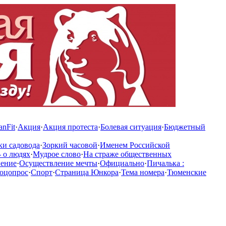
anFit
·
Акция
·
Акция протеста
·
Болевая ситуация
·
Бюджетный
ки садовода
·
Зоркий часовой
·
Именем Российской
 о людях
·
Мудрое слово
·
На страже общественных
нение
·
Осуществление мечты
·
Официально
·
Пичалька :
оцопрос
·
Спорт
·
Страница Юнкора
·
Тема номера
·
Тюменские