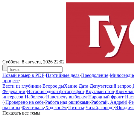
Суббота, 8 августа, 2026
22:02
Новый номер в PDF
·
Партийные дела
·
Преодоление
·
Милосерди
процесс
·
Вести из глубинки
·
Второе дыХание
·
Дата
·
Депутатский запрос
·
Федерации
·
История одной фотографии
·
Круглый стол
·
Крымна
интересов
·
Наболело
·
Навстречу выборам
·
Народный фронт
·
Нас
(
·
Проверено на себе
·
Работа над ошибками
·
Работай, Андрей!
·
Ре
окраины
·
Фестиваль
·
Ход конём
·
Цитаты
·
Читай, город!
·
Юридичес
Показать все темы