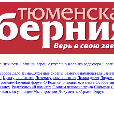
е
·
Личность
·
Главный герой
·
Актуально
·
Колонка редактора
·
Sibeari
Доброе дело
·
Дума
·
Духовные скрепы
·
Заметки наблюдателя
·
Замет
ш
·
Культурная жизнь
·
Литературная гостиная
·
Ложка дегтя
·
Людям -
троение
·
Научный форум
·
О Родине, о подвиге, о славе
·
Особое м
квием
·
Родительский комитет
·
Славим человека труда
·
События
·
С
кая консультация
·
Мы спросили
·
Документы
·
Архив
·
Форум