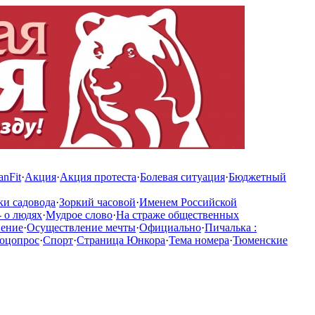
anFit
·
Акция
·
Акция протеста
·
Болевая ситуация
·
Бюджетный
ки садовода
·
Зоркий часовой
·
Именем Российской
 о людях
·
Мудрое слово
·
На страже общественных
нение
·
Осуществление мечты
·
Официально
·
Пичалька :
оцопрос
·
Спорт
·
Страница Юнкора
·
Тема номера
·
Тюменские