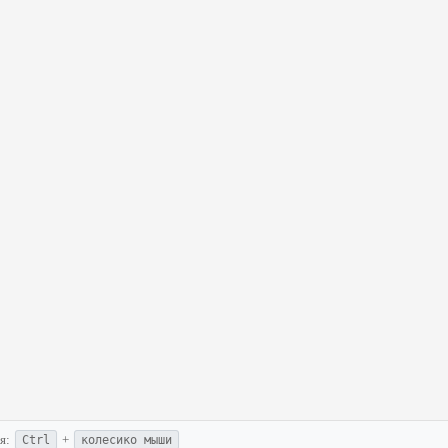
ия:
+
Ctrl
колесико мыши