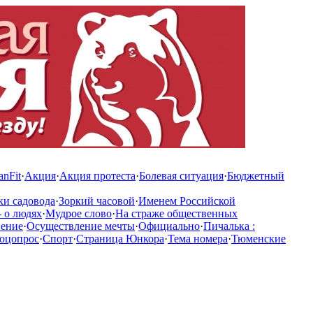
anFit
·
Акция
·
Акция протеста
·
Болевая ситуация
·
Бюджетный
ки садовода
·
Зоркий часовой
·
Именем Российской
 о людях
·
Мудрое слово
·
На страже общественных
нение
·
Осуществление мечты
·
Официально
·
Пичалька :
оцопрос
·
Спорт
·
Страница Юнкора
·
Тема номера
·
Тюменские