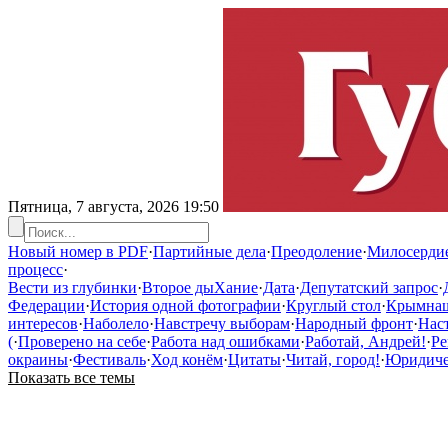
Пятница, 7 августа, 2026
19:50
Новый номер в PDF
·
Партийные дела
·
Преодоление
·
Милосерди
процесс
·
Вести из глубинки
·
Второе дыХание
·
Дата
·
Депутатский запрос
·
Федерации
·
История одной фотографии
·
Круглый стол
·
Крымна
интересов
·
Наболело
·
Навстречу выборам
·
Народный фронт
·
Нас
(
·
Проверено на себе
·
Работа над ошибками
·
Работай, Андрей!
·
Ре
окраины
·
Фестиваль
·
Ход конём
·
Цитаты
·
Читай, город!
·
Юридичес
Показать все темы