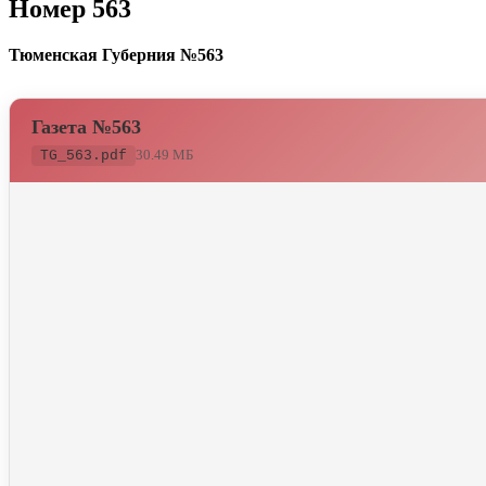
Номер 563
Тюменская Губерния №563
Газета №563
30.49 МБ
TG_563.pdf