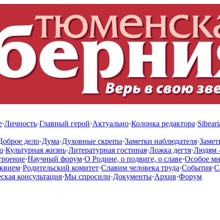
е
·
Личность
·
Главный герой
·
Актуально
·
Колонка редактора
·
Sibeari
Доброе дело
·
Дума
·
Духовные скрепы
·
Заметки наблюдателя
·
Замет
ш
·
Культурная жизнь
·
Литературная гостиная
·
Ложка дегтя
·
Людям -
троение
·
Научный форум
·
О Родине, о подвиге, о славе
·
Особое м
квием
·
Родительский комитет
·
Славим человека труда
·
События
·
С
кая консультация
·
Мы спросили
·
Документы
·
Архив
·
Форум