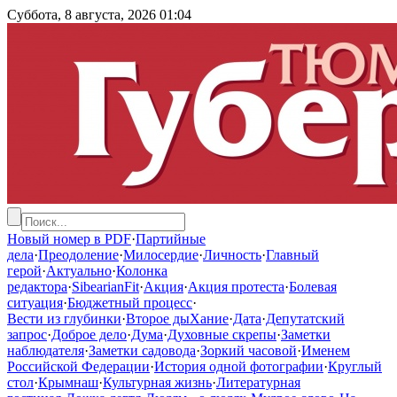
Суббота, 8 августа, 2026
01:04
Новый номер в PDF
·
Партийные
дела
·
Преодоление
·
Милосердие
·
Личность
·
Главный
герой
·
Актуально
·
Колонка
редактора
·
SibearianFit
·
Акция
·
Акция протеста
·
Болевая
ситуация
·
Бюджетный процесс
·
Вести из глубинки
·
Второе дыХание
·
Дата
·
Депутатский
запрос
·
Доброе дело
·
Дума
·
Духовные скрепы
·
Заметки
наблюдателя
·
Заметки садовода
·
Зоркий часовой
·
Именем
Российской Федерации
·
История одной фотографии
·
Круглый
стол
·
Крымнаш
·
Культурная жизнь
·
Литературная