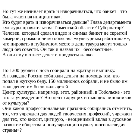
Но тут же начинает врать и изворачиваться, что банкет - это
была «частная инициатива».
Кто будет врать и изворачиваться дальше? Глава департамента
культуры правительства Тюменской области? Губернатор?
Человек, который сделал видео и снимал банкет не скрытой
камерой, громко и четко объяснял «культурным работникам»,
что пировать в публичном месте в день траура могут только
люди без совести. Он так и назвал их - бессовестные.
А они ему в ответ: денег и продукты жалко.
По 1300 рублей с носа собирали на жратву и выпивку.
А граждане России собирали деньги на помощь тем, кто
попал в жуткую беду. 150 миллионов собрали, и не было им
жаль денег, им было жаль детей.
Центр культуры, например, этот, районный, в Тобольске - это
что за учреждение? Это центр жрущих и пьющих чиновников
от культуры?
Они какой профессиональный праздник собирались отметить,
тот, что учрежден для людей творческих профессий, учрежден
для тех, кто вносит, цитирую, «неоценимый вклад в духовное
развитие общества и популяризацию культурного наследия
страны»?