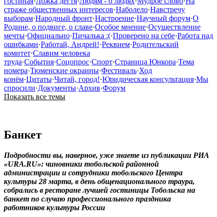
гостиная
·
Ложка дегтя
·
Людям - о людях
·
Мудрое слово
·
На
страже общественных интересов
·
Наболело
·
Навстречу
выборам
·
Народный фронт
·
Настроение
·
Научный форум
·
О
Родине, о подвиге, о славе
·
Особое мнение
·
Осуществление
мечты
·
Официально
·
Пичалька :(
·
Проверено на себе
·
Работа над
ошибками
·
Работай, Андрей!
·
Реквием
·
Родительский
комитет
·
Славим человека
труда
·
События
·
Соцопрос
·
Спорт
·
Страница Юнкора
·
Тема
номера
·
Тюменские окраины
·
Фестиваль
·
Ход
конём
·
Цитаты
·
Читай, город!
·
Юридическая консультация
·
Мы
спросили
·
Документы
·
Архив
·
Форум
Показать все темы
Банкет
Подробности вы, наверное, уже знаете из публикации РИА
«URA.RU»: чиновники тобольской районной
администрации и сотрудники тобольского Центра
культуры 28 марта, в день общенационального траура,
собрались в ресторане лучшей гостиницы Тобольска на
банкет по случаю профессионального праздника
работников культуры России