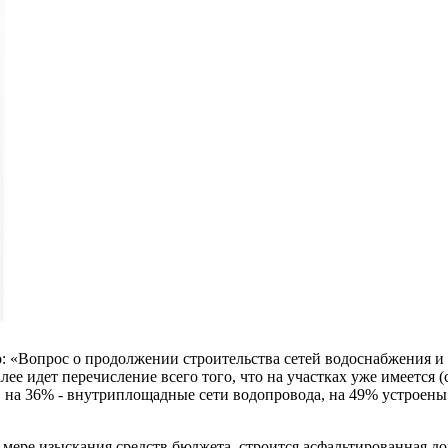
: «Вопрос о продолжении строительства сетей водоснабжения и 
алее идет перечисление всего того, что на участках уже имеется
 на 36% - внутриплощадные сети водопровода, на 49% устроены
ере изыскания средств бюджета, строится асфальтированная доро