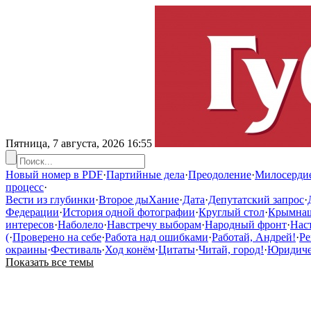
Пятница, 7 августа, 2026
16:55
Новый номер в PDF
·
Партийные дела
·
Преодоление
·
Милосерди
процесс
·
Вести из глубинки
·
Второе дыХание
·
Дата
·
Депутатский запрос
·
Федерации
·
История одной фотографии
·
Круглый стол
·
Крымна
интересов
·
Наболело
·
Навстречу выборам
·
Народный фронт
·
Нас
(
·
Проверено на себе
·
Работа над ошибками
·
Работай, Андрей!
·
Ре
окраины
·
Фестиваль
·
Ход конём
·
Цитаты
·
Читай, город!
·
Юридичес
Показать все темы