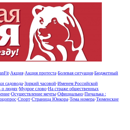
anFit
·
Акция
·
Акция протеста
·
Болевая ситуация
·
Бюджетный
ки садовода
·
Зоркий часовой
·
Именем Российской
 о людях
·
Мудрое слово
·
На страже общественных
нение
·
Осуществление мечты
·
Официально
·
Пичалька :
оцопрос
·
Спорт
·
Страница Юнкора
·
Тема номера
·
Тюменские