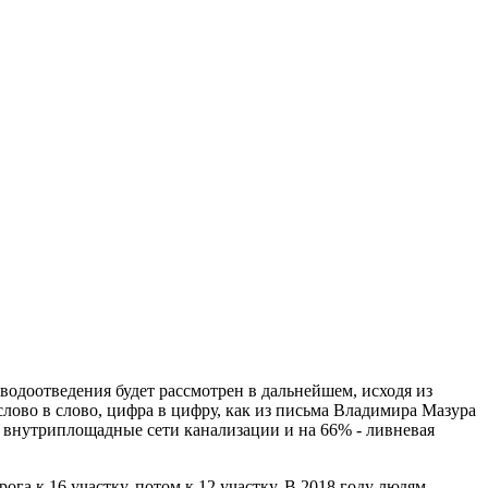
водоотведения будет рассмотрен в дальнейшем, исходя из
 (слово в слово, цифра в цифру, как из письма Владимира Мазура
 внутриплощадные сети канализации и на 66% - ливневая
га к 16 участку, потом к 12 участку. В 2018 году людям