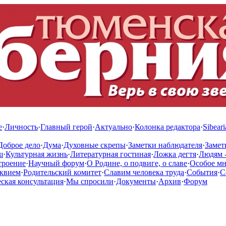
е
·
Личность
·
Главный герой
·
Актуально
·
Колонка редактора
·
Sibeari
Доброе дело
·
Дума
·
Духовные скрепы
·
Заметки наблюдателя
·
Замет
ш
·
Культурная жизнь
·
Литературная гостиная
·
Ложка дегтя
·
Людям -
троение
·
Научный форум
·
О Родине, о подвиге, о славе
·
Особое м
квием
·
Родительский комитет
·
Славим человека труда
·
События
·
С
кая консультация
·
Мы спросили
·
Документы
·
Архив
·
Форум